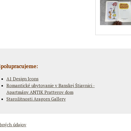
Spolupracujeme:
A1 Design Icons
Romantické ubytovanie v Banskej Štiavnici -
Apartmány ANTIK Pratterov dom
Starožitnosti Aragorn Gallery
bných údajov