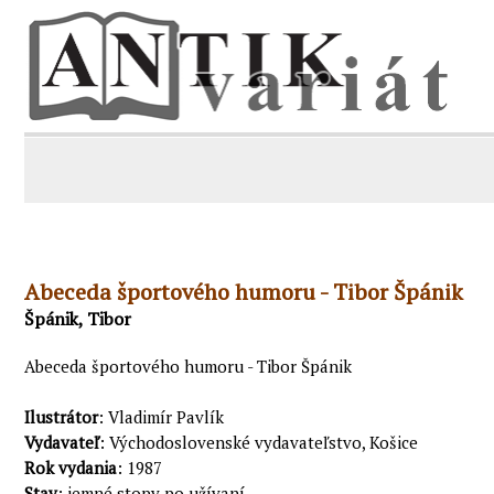
Abeceda športového humoru - Tibor Špánik
Špánik, Tibor
Abeceda športového humoru - Tibor Špánik
Ilustrátor
: Vladimír Pavlík
Vydavateľ
: Východoslovenské vydavateľstvo, Košice
Rok vydania
: 1987
Stav
: jemné stopy po užívaní