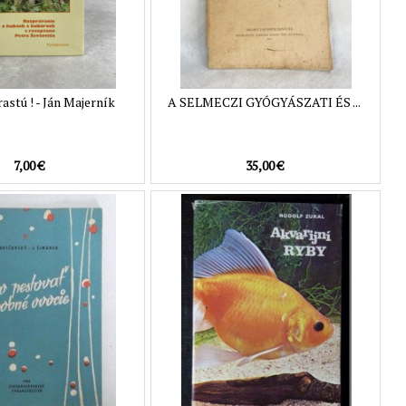
astú ! - Ján Majerník
A SELMECZI GYÓGYÁSZATI ÉS ...
7,00 €
35,00 €