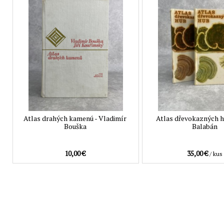
Atlas drahých kamenú - Vladimír
Atlas dřevokazných h
Bouška
Balabán
10,00 €
35,00 €
/ kus