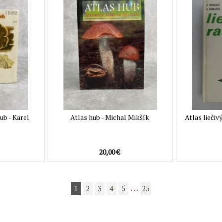
ub - Karel
Atlas hub - Michal Mikšík
Atlas liečiv
20,00 €
1
2
3
4
5
25
• • •