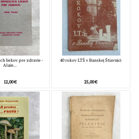
ch liekov pre zdravie -
40 rokov LTŠ v Banskej Štiavnici
Alain ...
12,00 €
25,00 €