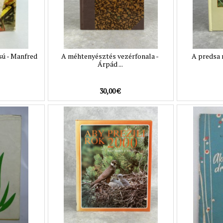
sú - Manfred
A méhtenyésztés vezérfonala -
A predsa r
Árpád ...
30,00 €