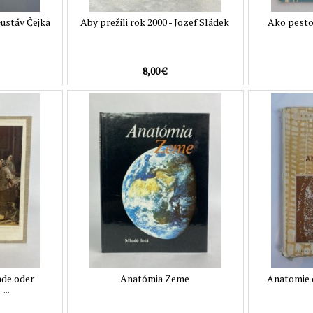
ustáv Čejka
Aby prežili rok 2000 - Jozef Sládek
Ako pestov
8,00 €
nde oder
Anatómia Zeme
Anatomie d
...