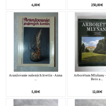
6,00 €
230,00 €
Aranžovanie sušených kvetín - Anna
Arborétum Mlyňany - 
...
Bero a ...
5,00 €
12,00 €