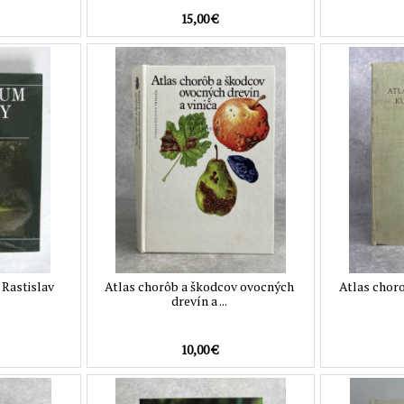
15,00 €
Rastislav
Atlas chorôb a škodcov ovocných
Atlas choro
drevín a ...
10,00 €