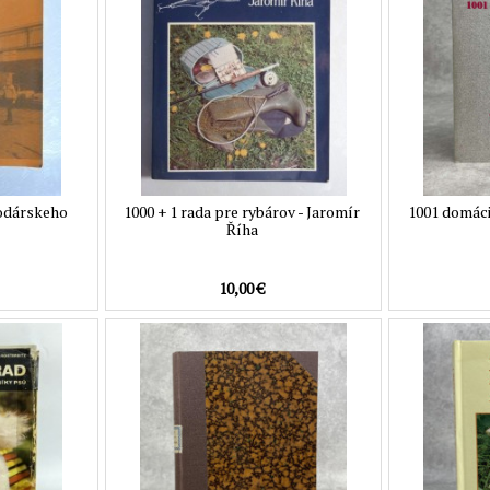
odárskeho
1000 + 1 rada pre rybárov - Jaromír
1001 domáci
Říha
10,00 €