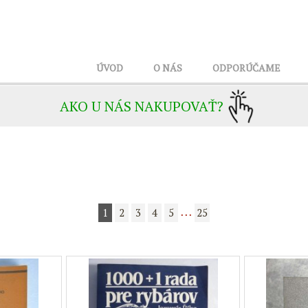
ÚVOD
O NÁS
ODPORÚČAME
AKO U NÁS NAKUPOVAŤ?
1
2
3
4
5
25
• • •