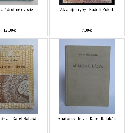
ať drobné ovocie - ...
Akvarijní ryby - Rudolf Zukal
12,00 €
7,00 €
řeva - Karel Balabán
Anatomie dřeva - Karel Balabán