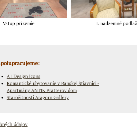
Vstup prízemie
1. nadzemné podlaž
Spolupracujeme:
A1 Design Icons
Romantické ubytovanie v Banskej Štiavnici -
Apartmány ANTIK Pratterov dom
Starožitnosti Aragorn Gallery
bných údajov