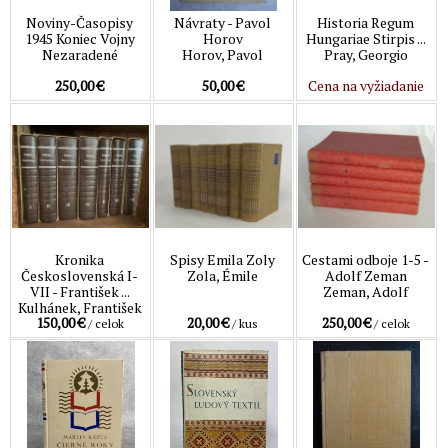
Noviny-Časopisy
Návraty - Pavol
Historia Regum
1945 Koniec Vojny
Horov
Hungariae Stirpis ...
Nezaradené
Horov, Pavol
Pray, Georgio
250,00 €
50,00 €
Cena na vyžiadanie
Kronika
Spisy Emila Zoly
Cestami odboje 1-5 -
Československá I-
Zola, Émile
Adolf Zeman
VII - František ...
Zeman, Adolf
Kulhánek, František
150,00 €
20,00 €
250,00 €
/ celok
/ kus
/ celok