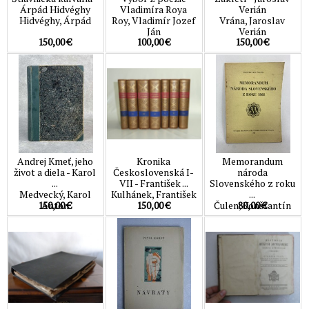
Árpád Hidvéghy
Vladimíra Roya
Verián
Hidvéghy, Árpád
Roy, Vladimír Jozef
Vrána, Jaroslav
Ján
Verián
150,00 €
100,00 €
150,00 €
Andrej Kmeť, jeho
Kronika
Memorandum
život a diela - Karol
Československá I-
národa
...
VII - František ...
Slovenského z roku
Medvecký, Karol
Kulhánek, František
...
150,00 €
150,00 €
80,00 €
Anton
Čulen, Konštantín