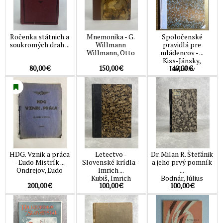
Ročenka státnich a
Mnemonika - G.
Spoločenské
soukromých drah ...
Willmann
pravidlá pre
Willmann, Otto
mládencov - ...
Kiss-Jánsky,
80,00 €
150,00 €
40,00 €
Ladislav
HDG. Vznik a práca
Letectvo -
Dr. Milan R. Štefánik
- Ľudo Mistrík ...
Slovenské krídla -
a jeho prvý pomník
Ondrejov, Ľudo
Imrich ...
...
Kubiš, Imrich
Bodnár, Július
200,00 €
100,00 €
100,00 €