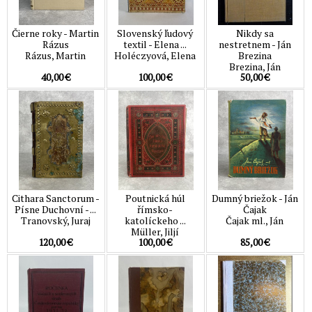
Čierne roky - Martin
Slovenský ľudový
Nikdy sa
Rázus
textil - Elena ...
nestretnem - Ján
Rázus, Martin
Holéczyová, Elena
Brezina
Brezina, Ján
40,00 €
100,00 €
50,00 €
Cithara Sanctorum -
Poutnická húl
Dumný briežok - Ján
Písne Duchovní - ...
římsko-
Čajak
Tranovský, Juraj
katolíckeho ...
Čajak ml., Ján
Müller, Jiljí
120,00 €
100,00 €
85,00 €