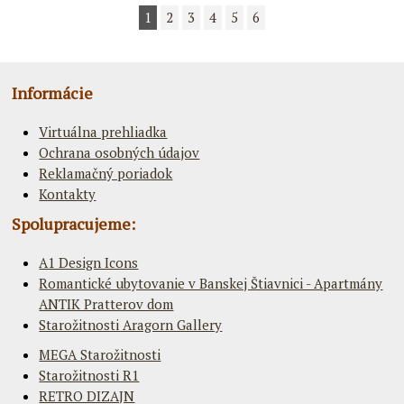
1
2
3
4
5
6
Informácie
Virtuálna prehliadka
Ochrana osobných údajov
Reklamačný poriadok
Kontakty
Spolupracujeme:
A1 Design Icons
Romantické ubytovanie v Banskej Štiavnici - Apartmány
ANTIK Pratterov dom
Starožitnosti Aragorn Gallery
MEGA Starožitnosti
Starožitnosti R1
RETRO DIZAJN