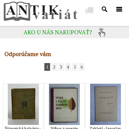
AKO U NÁS NAKUPOVAŤ?
Odporúčame vám
1
2
3
4
5
6
Štiavnická kalvária -
Výbor z poezie
Zakletí - Jaroslav