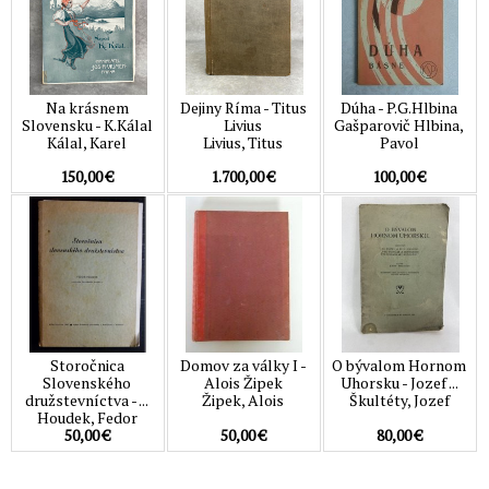
Na krásnem
Dejiny Ríma - Titus
Dúha - P.G.Hlbina
Slovensku - K.Kálal
Livius
Gašparovič Hlbina,
Kálal, Karel
Livius, Titus
Pavol
150,00 €
1.700,00 €
100,00 €
Storočnica
Domov za války I -
O bývalom Hornom
Slovenského
Alois Žipek
Uhorsku - Jozef ...
družstevníctva - ...
Žipek, Alois
Škultéty, Jozef
Houdek, Fedor
50,00 €
50,00 €
80,00 €