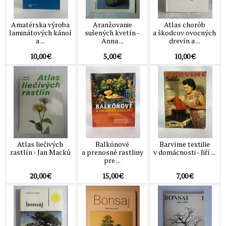
Amatérska výroba
Aranžovanie
Atlas chorôb
laminátových kánoí
sušených kvetín -
a škodcov ovocných
a ...
Anna ...
drevín a ...
10,00 €
5,00 €
10,00 €
Atlas liečivých
Balkónové
Barvíme textilie
rastlín - Jan Macků
a prenosné rastliny
v domácnosti - Jiří ...
pre ...
20,00 €
15,00 €
7,00 €