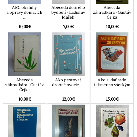
ABC obsluhy
Abeceda dobrého
Abeceda
a opravy domácich
bydlení - Ladislav
záhradkára - Gustáv
...
Mašek
Čejka
10,00 €
7,00 €
10,00 €
Abeceda
Ako pestovať
Ako si dať rady
záhradkára - Gustáv
drobné ovocie - ...
takmer so všetkým
Čejka
10,00 €
12,00 €
15,00 €