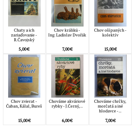
Chaty a ich
Chov králikú -
Chov ošípaných -
zariaďovanie -
Ing. Ladislav Dvořák
kolektív
R.Čavojský
5,00 €
7,00 €
15,00 €
Chov zvierat -
Chováme akváriové
Chováme chrčky,
Čuban, Kálal, Bureš
rybky - J.Černý, ...
morčatá a iné
hlodavce - ...
15,00 €
6,00 €
7,00 €