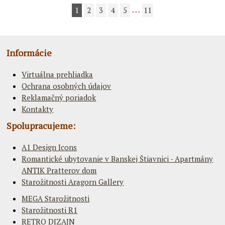
1
2
3
4
5
11
• • •
Informácie
Virtuálna prehliadka
Ochrana osobných údajov
Reklamačný poriadok
Kontakty
Spolupracujeme:
A1 Design Icons
Romantické ubytovanie v Banskej Štiavnici - Apartmány
ANTIK Pratterov dom
Starožitnosti Aragorn Gallery
MEGA Starožitnosti
Starožitnosti R1
RETRO DIZAJN