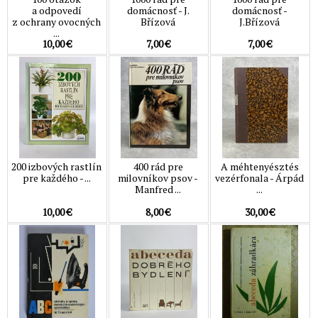
a odpovedí
domácnosť - J.
domácnosť -
z ochrany ovocných
Břízová
J.Břízová
...
10,00 €
7,00 €
7,00 €
200 izbových rastlín
400 rád pre
A méhtenyésztés
pre každého - ...
milovníkov psov -
vezérfonala - Árpád
Manfred ...
...
10,00 €
8,00 €
30,00 €