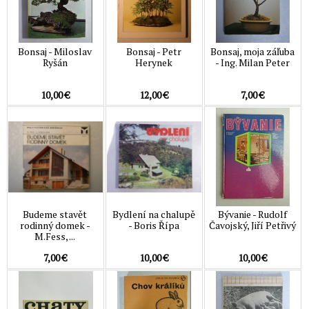
Bonsaj - Miloslav
Bonsaj - Petr
Bonsaj, moja záľuba
Ryšán
Herynek
- Ing. Milan Peter
10,00 €
12,00 €
7,00 €
Budeme stavět
Bydlení na chalupě
Bývanie - Rudolf
rodinný domek -
- Boris Řípa
Čavojský, Jiří Petřivý
M.Fess, ...
7,00 €
10,00 €
10,00 €