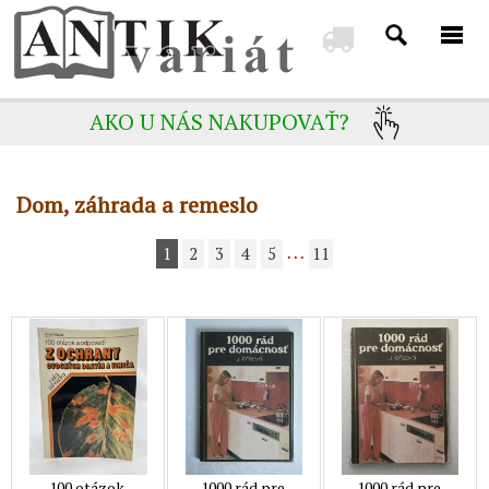
AKO U NÁS NAKUPOVAŤ?
Dom, záhrada a remeslo
1
2
3
4
5
11
• • •
100 otázok
1000 rád pre
1000 rád pre