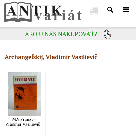
AKO U NÁS NAKUPOVAŤ?
Archangeľskij, Vladimir Vasilievič
M.V.Frunze -
Vladimir Vasilievič ...