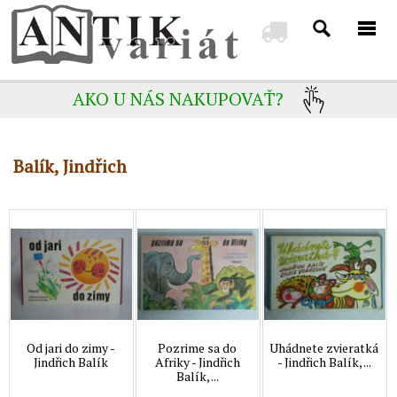
AKO U NÁS NAKUPOVAŤ?
Balík, Jindřich
Od jari do zimy -
Pozrime sa do
Uhádnete zvieratká
Jindřich Balík
Afriky - Jindřich
- Jindřich Balík, ...
Balík, ...