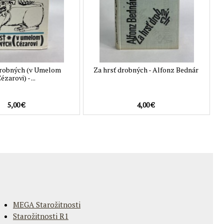
drobných (v Umelom
Za hrsť drobných - Alfonz Bednár
ézarovi) - ...
5,00 €
4,00 €
MEGA Starožitnosti
Starožitnosti R1