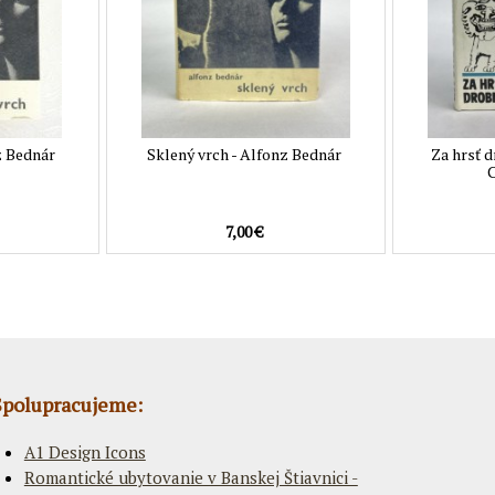
z Bednár
Sklený vrch - Alfonz Bednár
Za hrsť 
C
7,00 €
Spolupracujeme:
A1 Design Icons
Romantické ubytovanie v Banskej Štiavnici -