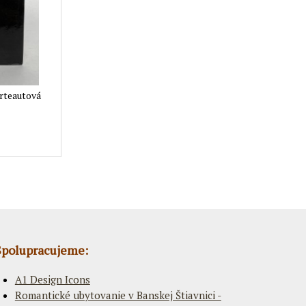
erteautová
Spolupracujeme:
A1 Design Icons
Romantické ubytovanie v Banskej Štiavnici -