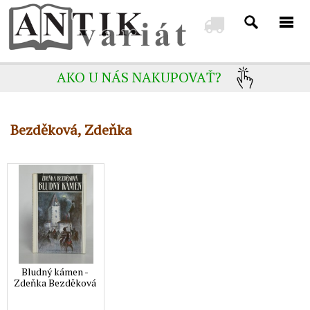
AKO U NÁS NAKUPOVAŤ?
Bezděková, Zdeňka
Bludný kámen -
Zdeňka Bezděková