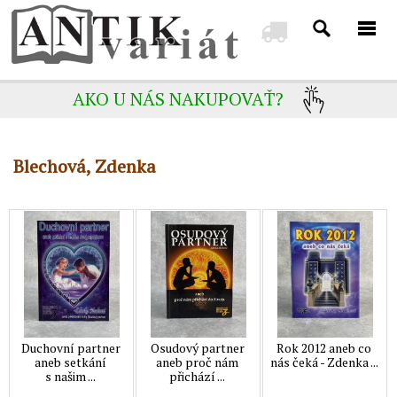
AKO U NÁS NAKUPOVAŤ?
Blechová, Zdenka
Duchovní partner
Osudový partner
Rok 2012 aneb co
aneb setkání
aneb proč nám
nás čeká - Zdenka ...
s našim ...
přichází ...