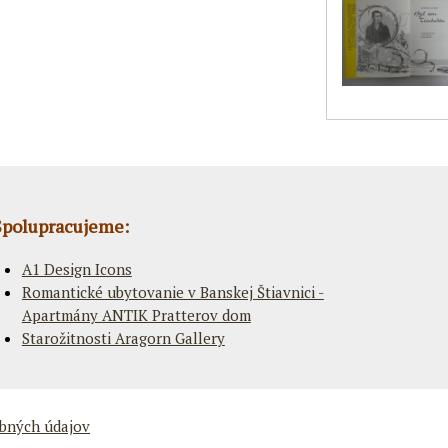
Spolupracujeme:
A1 Design Icons
Romantické ubytovanie v Banskej Štiavnici -
Apartmány ANTIK Pratterov dom
Starožitnosti Aragorn Gallery
bných údajov