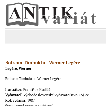
Bol som Timbuktu - Werner Legére
Legére, Werner
Bol som Timbuktu - Werner Legére
Ilustrátor
: František Kudláč
Vydavateľ
: Východoslovenské vydavateľstvo Košice
Rok vydania
: 1987
Stav
: jemné stopy po užívaní