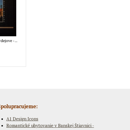
ejove - ...
Spolupracujeme:
A1 Design Icons
Romantické ubytovanie v Banskej Štiavnici -