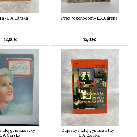
a - L.A.Čárska
Pred rozchodom - L.A.Čárska
12,00 €
15,00 €
malej gymnazistky -
Zápisky malej gymnazistky -
L.A.Čarská
L.A.Čarská