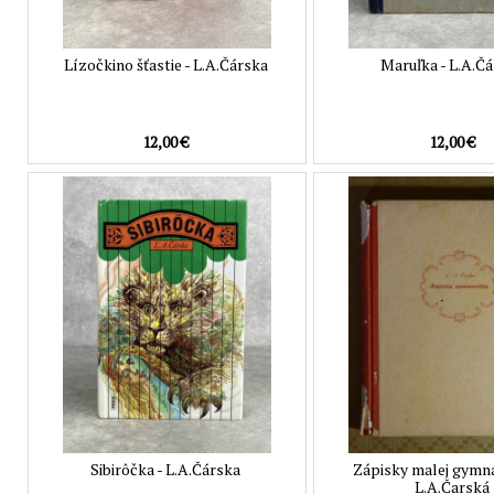
Lízočkino šťastie - L.A.Čárska
Maruľka - L.A.Č
12,00 €
12,00 €
Sibirôčka - L.A.Čárska
Zápisky malej gymna
L.A.Čarská