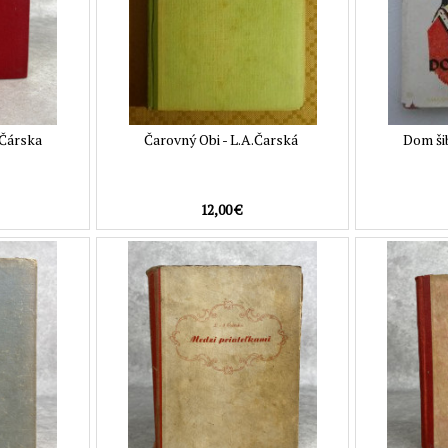
.Čárska
Čarovný Obi - L.A.Čarská
Dom ši
12,00 €