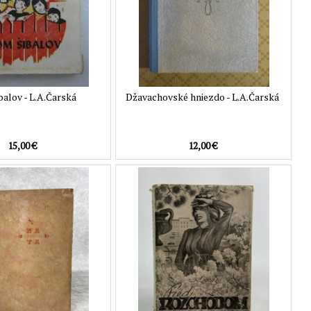
balov - L.A.Čarská
Džavachovské hniezdo - L.A.Čarská
15,00 €
12,00 €