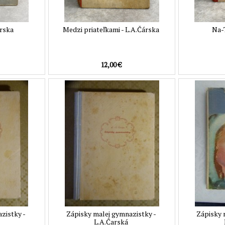
árska
Medzi priateľkami - L.A.Čárska
Na-T
12,00 €
zistky -
Zápisky malej gymnazistky -
Zápisky 
L.A.Čarská