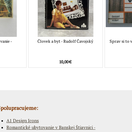
vanie -
Človek a byt - Rudolf Čavojský
Sprav si to v
10,00 €
Spolupracujeme:
A1 Design Icons
Romantické ubytovanie v Banskej Štiavnici -