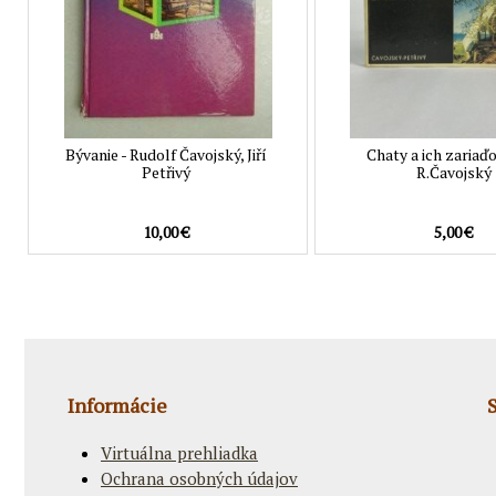
Bývanie - Rudolf Čavojský, Jiří
Chaty a ich zariaďo
Petřivý
R.Čavojský
10,00 €
5,00 €
Informácie
Virtuálna prehliadka
Ochrana osobných údajov