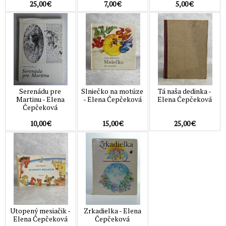
25,00 €
7,00 €
5,00 €
Serenádu pre
Slniečko na motúze
Tá naša dedinka -
Martinu - Elena
- Elena Čepčeková
Elena Čepčeková
Čepčeková
10,00 €
15,00 €
25,00 €
Utopený mesiačik -
Zrkadielka - Elena
Elena Čepčeková
Čepčeková