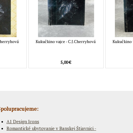
Cherryhová
Kukučkino vajce - C.J.Cherryhová
Kukučkino 
5,00 €
Spolupracujeme:
A1 Design Icons
Romantické ubytovanie v Banskej Štiavnici -