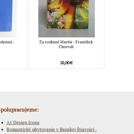
odenná -
Za rodinné šťastie - František
Chorvát
10,00 €
Spolupracujeme:
A1 Design Icons
Romantické ubytovanie v Banskej Štiavnici -