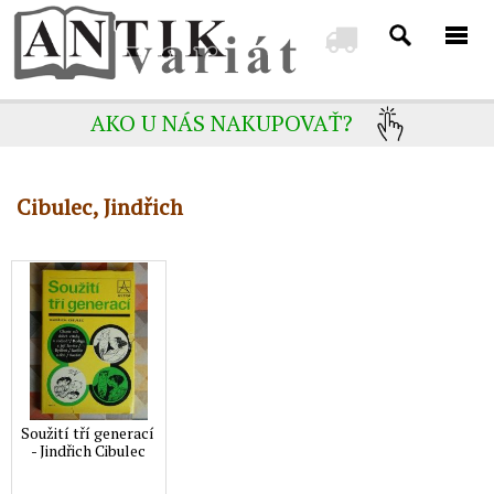
AKO U NÁS NAKUPOVAŤ?
Cibulec, Jindřich
Soužití tří generací
- Jindřich Cibulec