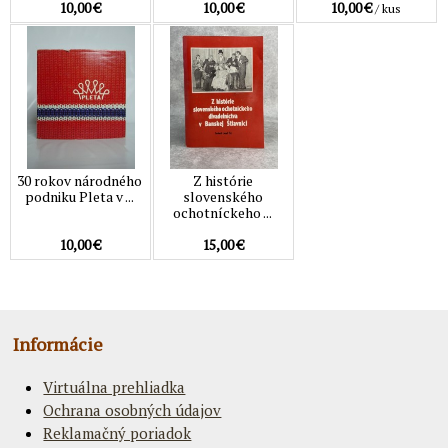
10,00 €
10,00 €
10,00 €
/ kus
30 rokov národného
Z histórie
podniku Pleta v ...
slovenského
ochotníckeho ...
10,00 €
15,00 €
Informácie
Virtuálna prehliadka
Ochrana osobných údajov
Reklamačný poriadok