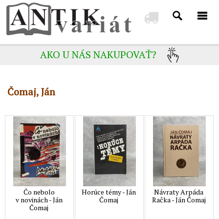
AKO U NÁS NAKUPOVAŤ?
Čomaj, Ján
Čo nebolo
Horúce témy - Ján
Návraty Arpáda
v novinách - Ján
Čomaj
Račka - Ján Čomaj
Čomaj