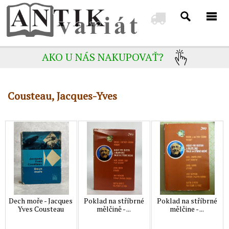
AKO U NÁS NAKUPOVAŤ?
Cousteau, Jacques-Yves
Dech moře - Jacques
Poklad na stříbrné
Poklad na stříbrné
Yves Cousteau
mělčině - ...
mělčine - ...