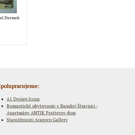
rel Dermek
Spolupracujeme:
A1 Design Icons
Romantické ubytovanie v Banskej Štiavnici -
Apartmány ANTIK Pratterov dom
Starožitnosti Aragorn Gallery