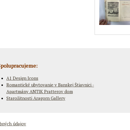
Spolupracujeme:
A1 Design Icons
Romantické ubytovanie v Banskej Štiavnici -
Apartmány ANTIK Pratterov dom
Starožitnosti Aragorn Gallery
bných údajov