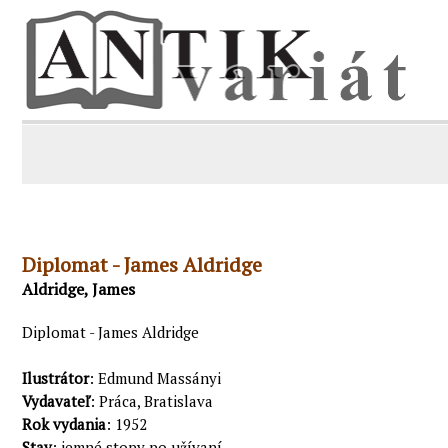
Diplomat - James Aldridge
Aldridge, James
Diplomat - James Aldridge
Ilustrátor
: Edmund Massányi
Vydavateľ
: Práca, Bratislava
Rok vydania
: 1952
Stav
: jemné stopy po užívaní