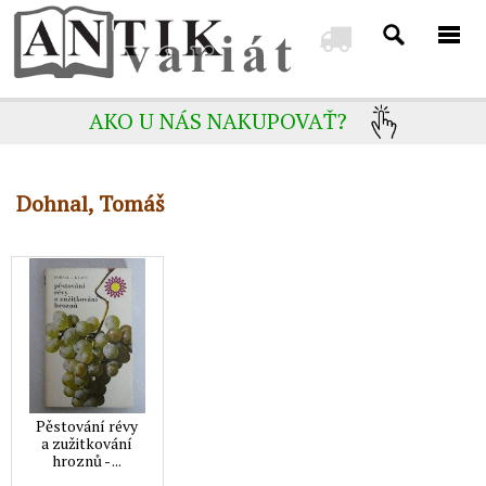
AKO U NÁS NAKUPOVAŤ?
Dohnal, Tomáš
Pěstování révy
a zužitkování
hroznů - ...