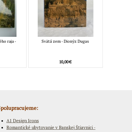
ho raja -
Svätá zem - Dionýz Dugas
10,00 €
Spolupracujeme:
A1 Design Icons
Romantické ubytovanie v Banskej Štiavnici -