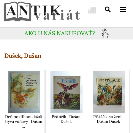
AKO U NÁS NAKUPOVAŤ?
Dušek, Dušan
Deň po dlhom daždi
Pištáčik - Dušan
Pištáčik sa žení -
býva voňavý - Dušan
Dušek
Dušan Dušek
...