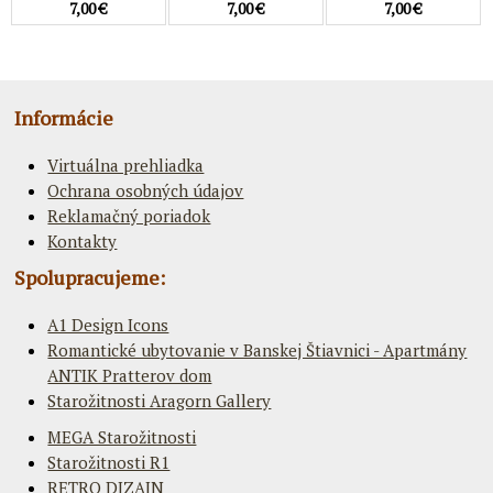
7,00 €
7,00 €
7,00 €
Informácie
Virtuálna prehliadka
Ochrana osobných údajov
Reklamačný poriadok
Kontakty
Spolupracujeme:
A1 Design Icons
Romantické ubytovanie v Banskej Štiavnici - Apartmány
ANTIK Pratterov dom
Starožitnosti Aragorn Gallery
MEGA Starožitnosti
Starožitnosti R1
RETRO DIZAJN