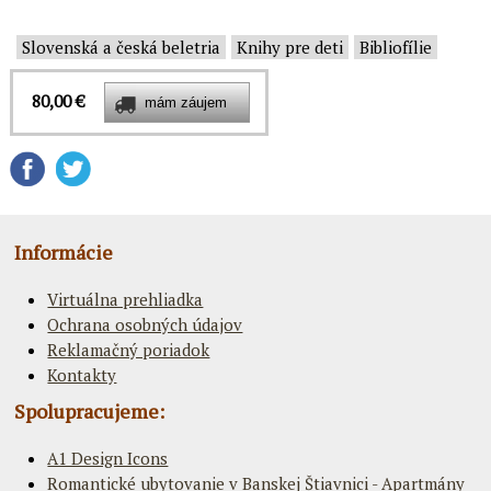
Slovenská a česká beletria
Knihy pre deti
Bibliofílie
80,00 €
Informácie
Virtuálna prehliadka
Ochrana osobných údajov
Reklamačný poriadok
Kontakty
Spolupracujeme:
A1 Design Icons
Romantické ubytovanie v Banskej Štiavnici - Apartmány