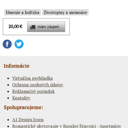
Umenie a kultúra
Životopisy a memoáre
20,00 €
Informácie
Virtuálna prehliadka
Ochrana osobných údajov
Reklamačný poriadok
Kontakty
Spolupracujeme:
A1 Design Icons
Romantické ubytovanie v Banskej Štiavnici - Apartmány