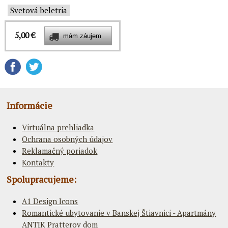
Svetová beletria
5,00 €
Informácie
Virtuálna prehliadka
Ochrana osobných údajov
Reklamačný poriadok
Kontakty
Spolupracujeme:
A1 Design Icons
Romantické ubytovanie v Banskej Štiavnici - Apartmány
ANTIK Pratterov dom