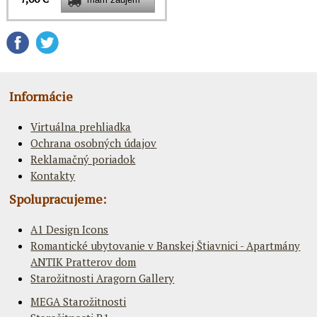
Informácie
Virtuálna prehliadka
Ochrana osobných údajov
Reklamačný poriadok
Kontakty
Spolupracujeme:
A1 Design Icons
Romantické ubytovanie v Banskej Štiavnici - Apartmány
ANTIK Pratterov dom
Starožitnosti Aragorn Gallery
MEGA Starožitnosti