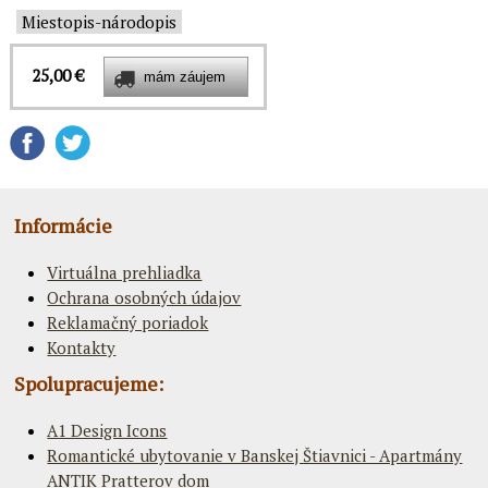
Miestopis-národopis
25,00 €
Informácie
Virtuálna prehliadka
Ochrana osobných údajov
Reklamačný poriadok
Kontakty
Spolupracujeme:
A1 Design Icons
Romantické ubytovanie v Banskej Štiavnici - Apartmány
ANTIK Pratterov dom