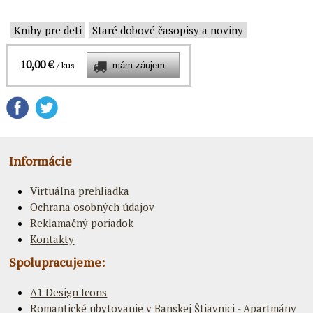
Knihy pre deti
Staré dobové časopisy a noviny
10,00 €
/ kus
Informácie
Virtuálna prehliadka
Ochrana osobných údajov
Reklamačný poriadok
Kontakty
Spolupracujeme:
A1 Design Icons
Romantické ubytovanie v Banskej Štiavnici - Apartmány