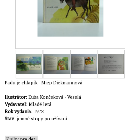
Padu je chlapík - Miep Diekmannová
Ilustrátor
: Ľuba Končeková - Veselá
Vydavateľ
: Mladé letá
Rok vydania
: 1978
Stav
: jemné stopy po užívaní
Knihy pre deti