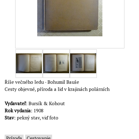
Říše večného ledu - Bohumil Bauše
Cesty objevné, příroda a lid v krajinách polárních
Vydavateľ
: Bursík & Kohout
Rok vydania
: 1908
Stav
: pekný stav, viď foto
Príroda
Cestovanie