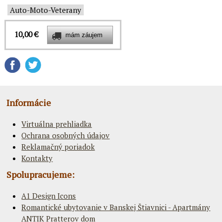
Auto-Moto-Veterany
10,00 €
Informácie
Virtuálna prehliadka
Ochrana osobných údajov
Reklamačný poriadok
Kontakty
Spolupracujeme:
A1 Design Icons
Romantické ubytovanie v Banskej Štiavnici - Apartmány
ANTIK Pratterov dom