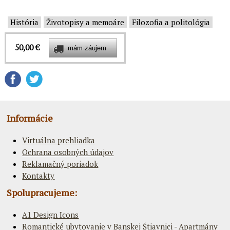
História
Životopisy a memoáre
Filozofia a politológia
50,00 €
Informácie
Virtuálna prehliadka
Ochrana osobných údajov
Reklamačný poriadok
Kontakty
Spolupracujeme:
A1 Design Icons
Romantické ubytovanie v Banskej Štiavnici - Apartmány