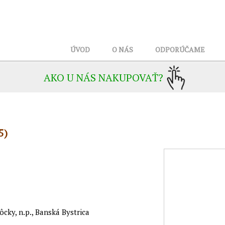
ÚVOD
O NÁS
ODPORÚČAME
AKO U NÁS NAKUPOVAŤ?
5)
ôcky, n.p., Banská Bystrica