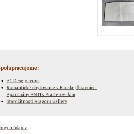
Spolupracujeme:
A1 Design Icons
Romantické ubytovanie v Banskej Štiavnici -
Apartmány ANTIK Pratterov dom
Starožitnosti Aragorn Gallery
bných údajov