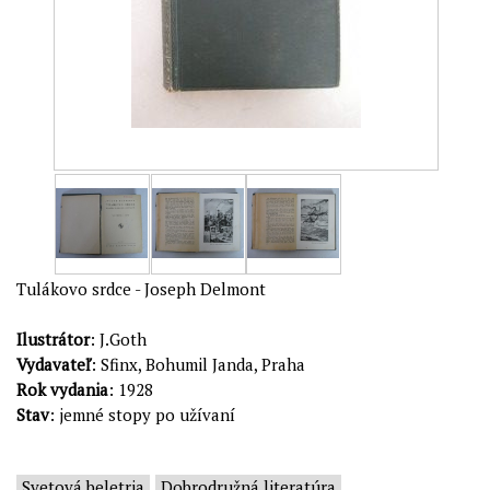
Tulákovo srdce - Joseph Delmont
Ilustrátor
: J.Goth
Vydavateľ
: Sfinx, Bohumil Janda, Praha
Rok vydania
: 1928
Stav
: jemné stopy po užívaní
Svetová beletria
Dobrodružná literatúra