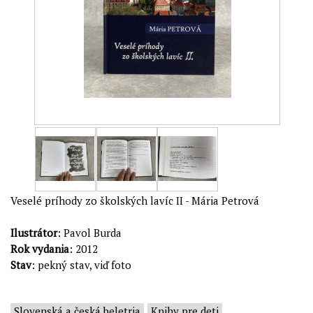
Veselé príhody zo školských lavíc II - Mária Petrová
Ilustrátor
: Pavol Burda
Rok vydania
: 2012
Stav
: pekný stav, viď foto
Slovenská a česká beletria
Knihy pre deti