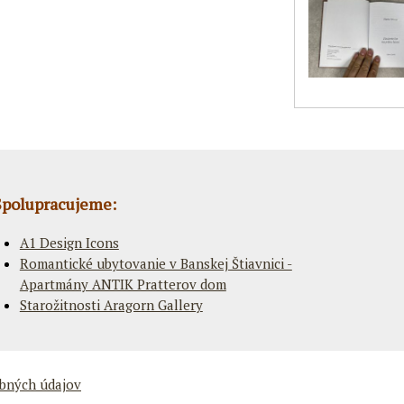
Spolupracujeme:
A1 Design Icons
Romantické ubytovanie v Banskej Štiavnici -
Apartmány ANTIK Pratterov dom
Starožitnosti Aragorn Gallery
bných údajov