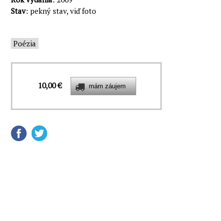
Stav
: pekný stav, viď foto
Poézia
10,00 €